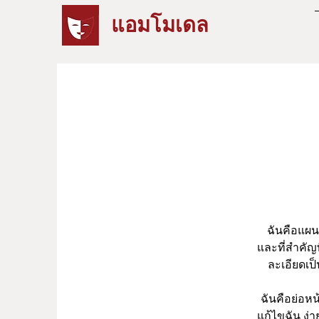
แอมโมเดล
ฉันคือแผน
และที่สำคัญ
ละเอียดเป
ฉันคือย่อหน
แก้ไขฉัน ง่า