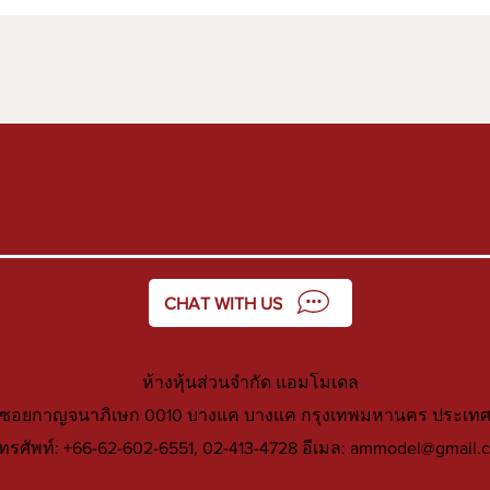
ติดต่อเรา
CHAT WITH US
ห้างหุ้นส่วนจำกัด แอมโมเดล
1 ซอยกาญจนาภิเษก 0010 บางแค บางแค กรุงเทพมหานคร ประเทศ
ทรศัพท์: +66-62-602-6551, 02-413-4728 อีเมล:
ammodel@gmail.