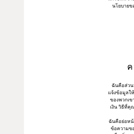
นโยบายของ
ค
ฉันคือส่ว
แจ้งข้อมูลให
ของพวกเขา 
เงิน วิธีที
ฉันคือย่อหน
ข้อความของ