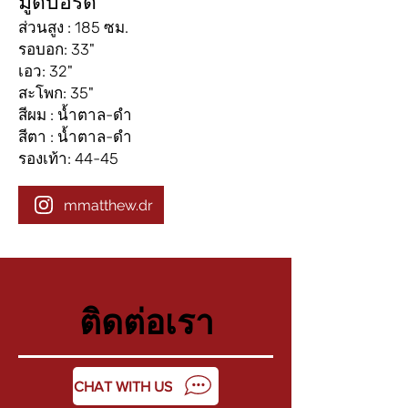
มู้ดบอร์ด
ส่วนสูง : 185 ซม.
รอบอก: 33"
เอว: 32"
สะโพก: 35"
สีผม : น้ำตาล-ดำ
สีตา : น้ำตาล-ดำ
รองเท้า: 44-45
mmatthew.dr
ติดต่อเรา
CHAT WITH US